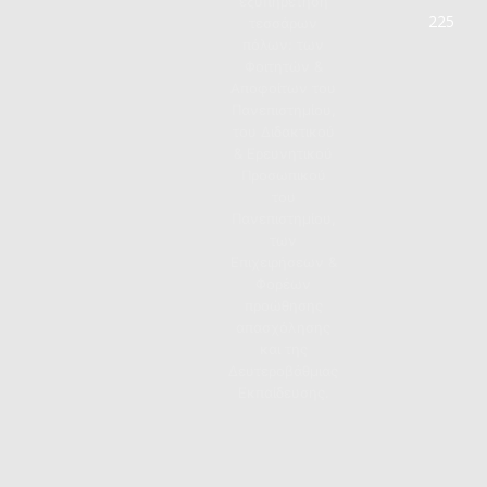
εξυπηρέτηση
225
τεσσάρων
πόλων: των
Φοιτητών &
Αποφοίτων του
Πανεπιστημίου,
του Διδακτικού
& Ερευνητικού
Προσωπικού
του
Πανεπιστημίου,
των
Επιχειρήσεων &
Φορέων
προώθησης
απασχόλησης
και της
Δευτεροβάθμιας
Εκπαίδευσης.