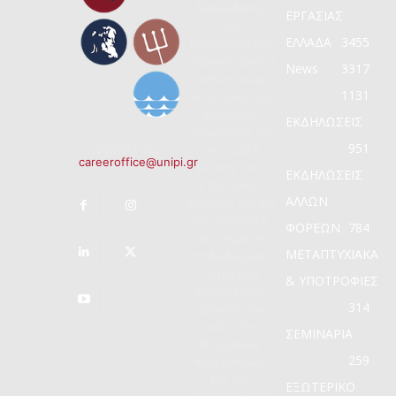
Διασύνδεσης
ΕΡΓΑΣΙΑΣ
του
ΕΛΛΑΔΑ
3455
Πανεπιστημίου
Πειραιώς είναι η
News
3317
πολύπλευρη
1131
υποστήριξη των
φοιτητών/
ΕΚΔΗΛΩΣΕΙΣ
αποφοίτων για
951
Contact us:
την ομαλή
careeroffice@unipi.gr
ένταξή τους
ΕΚΔΗΛΩΣΕΙΣ
στην αγορά
ΑΛΛΩΝ
εργασίας και για
την ανάπτυξη
ΦΟΡΕΩΝ
784
επιτυχημένης
ΜΕΤΑΠΤΥΧΙΑΚΑ
σταδιοδρομίας.
Το Γραφείο
& ΥΠΟΤΡΟΦΙΕΣ
Διασύνδεσης
314
προωθεί την
ανάπτυξη
ΣΕΜΙΝΑΡΙΑ
δυναμικών
259
συνεργασιών
και την
ΕΞΩΤΕΡΙΚΟ