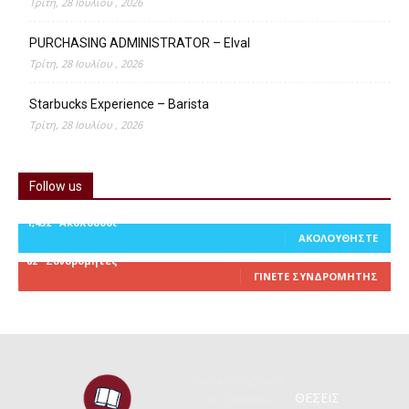
Τρίτη, 28 Ιουλίου , 2026
PURCHASING ADMINISTRATOR – Elval
Τρίτη, 28 Ιουλίου , 2026
Starbucks Experience – Barista
Τρίτη, 28 Ιουλίου , 2026
Follow us
1,452
Ακόλουθοι
ΑΚΟΛΟΥΘΉΣΤΕ
82
Συνδρομητές
ΓΊΝΕΤΕ ΣΥΝΔΡΟΜΗΤΉΣ
Βασική επιδίωξη
ΘΕΣΕΙΣ
του Γραφείου