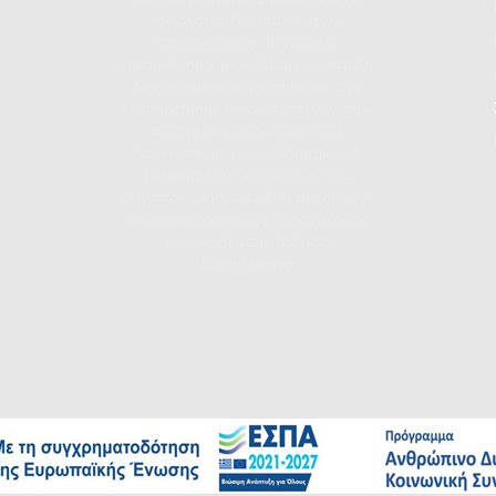
την ανάπτυξη επιτυχημένης
σταδιοδρομίας. Το Γραφείο
Διασύνδεσης προωθεί την ανάπτυξη
δυναμικών συνεργασιών και την
εξυπηρέτηση τεσσάρων πόλων: των
Φοιτητών & Αποφοίτων του
Πανεπιστημίου, του Διδακτικού &
Ερευνητικού Προσωπικού του
Πανεπιστημίου, των Επιχειρήσεων &
Φορέων προώθησης απασχόλησης
και της Δευτεροβάθμιας
Εκπαίδευσης.