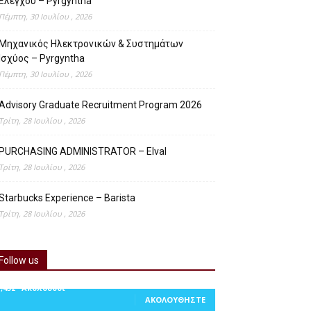
Ελέγχου – Pyrgyntha
Πέμπτη, 30 Ιουλίου , 2026
Μηχανικός Ηλεκτρονικών & Συστημάτων
Ισχύος – Pyrgyntha
Πέμπτη, 30 Ιουλίου , 2026
Advisory Graduate Recruitment Program 2026
Τρίτη, 28 Ιουλίου , 2026
PURCHASING ADMINISTRATOR – Elval
Τρίτη, 28 Ιουλίου , 2026
Starbucks Experience – Barista
Τρίτη, 28 Ιουλίου , 2026
Follow us
1,452
Ακόλουθοι
ΑΚΟΛΟΥΘΉΣΤΕ