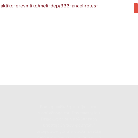
daktiko-erevnitiko/meli-dep/333-anaplirotes-
Βασική επιδίωξη του Γραφείου
Διασύνδεσης του Πανεπιστημίου
Πειραιώς είναι η πολύπλευρη
υποστήριξη των φοιτητών/
αποφοίτων για την ομαλή ένταξή
τους στην αγορά εργασίας και για