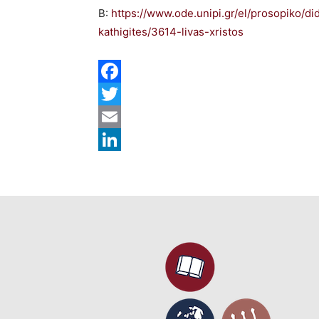
B:
https://www.ode.unipi.gr/el/prosopiko/di
kathigites/3614-livas-xristos
Facebook
Twitter
Email
LinkedIn