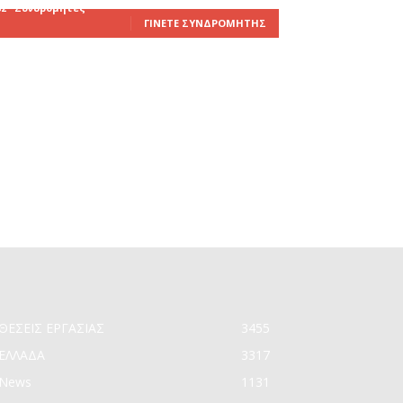
82
Συνδρομητές
ΓΊΝΕΤΕ ΣΥΝΔΡΟΜΗΤΉΣ
ΘΕΣΕΙΣ ΕΡΓΑΣΙΑΣ
3455
ΕΛΛΑΔΑ
3317
News
1131