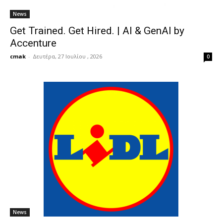
News
Get Trained. Get Hired. | AI & GenAI by
Accenture
cmak
-
Δευτέρα, 27 Ιουλίου , 2026
0
News