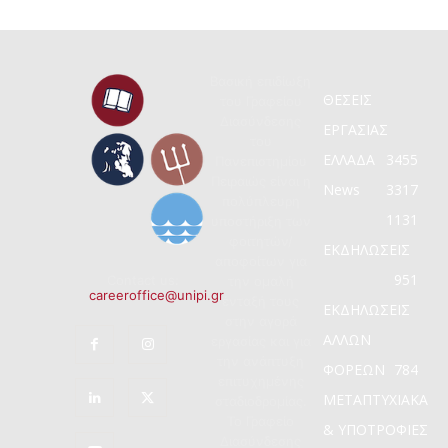
Βασική επιδίωξη
ΘΕΣΕΙΣ
του Γραφείου
Διασύνδεσης
ΕΡΓΑΣΙΑΣ
του
ΕΛΛΑΔΑ
3455
Πανεπιστημίου
Πειραιώς είναι η
News
3317
πολύπλευρη
1131
υποστήριξη των
φοιτητών/
ΕΚΔΗΛΩΣΕΙΣ
αποφοίτων για
951
Contact us:
την ομαλή
careeroffice@unipi.gr
ένταξή τους
ΕΚΔΗΛΩΣΕΙΣ
στην αγορά
ΑΛΛΩΝ
εργασίας και για
την ανάπτυξη
ΦΟΡΕΩΝ
784
επιτυχημένης
ΜΕΤΑΠΤΥΧΙΑΚΑ
σταδιοδρομίας.
Το Γραφείο
& ΥΠΟΤΡΟΦΙΕΣ
Διασύνδεσης