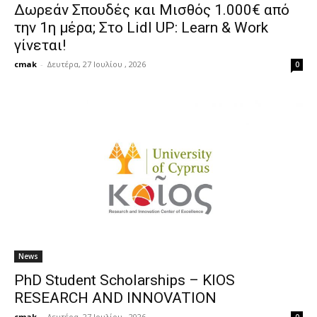
Δωρεάν Σπουδές και Μισθός 1.000€ από
την 1η μέρα; Στο Lidl UP: Learn & Work
γίνεται!
cmak
-
Δευτέρα, 27 Ιουλίου , 2026
0
News
PhD Student Scholarships – KIOS
RESEARCH AND INNOVATION
cmak
-
Δευτέρα, 27 Ιουλίου , 2026