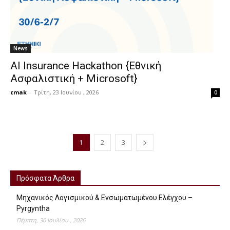
News
ΑΙ Insurance Hackathon {Eθνική
Ασφαλιστική + Μicrosoft}
cmak
-
Τρίτη, 23 Ιουνίου , 2026
0
1
2
3
Πρόσφατα Άρθρα
Μηχανικός Λογισμικού & Ενσωματωμένου Ελέγχου –
Pyrgyntha
Πέμπτη, 30 Ιουλίου , 2026