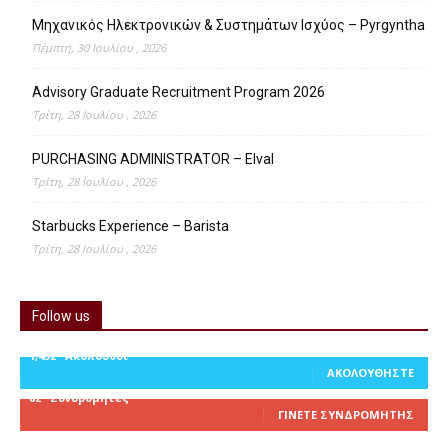
Μηχανικός Ηλεκτρονικών & Συστημάτων Ισχύος – Pyrgyntha
Πέμπτη, 30 Ιουλίου , 2026
Advisory Graduate Recruitment Program 2026
Τρίτη, 28 Ιουλίου , 2026
PURCHASING ADMINISTRATOR – Elval
Τρίτη, 28 Ιουλίου , 2026
Starbucks Experience – Barista
Τρίτη, 28 Ιουλίου , 2026
Follow us
1,452
Ακόλουθοι
ΑΚΟΛΟΥΘΉΣΤΕ
82
Συνδρομητές
ΓΊΝΕΤΕ ΣΥΝΔΡΟΜΗΤΉΣ