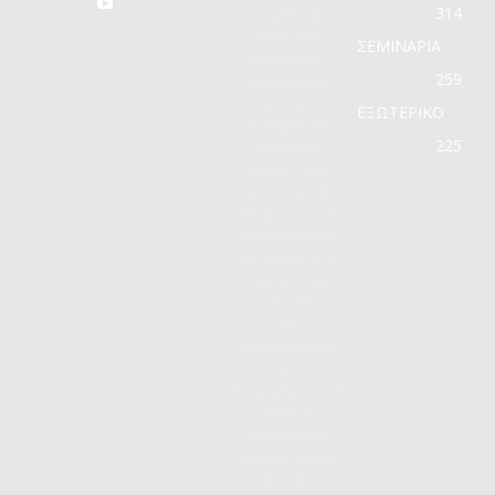
314
προωθεί την
ανάπτυξη
ΣΕΜΙΝΑΡΙΑ
δυναμικών
259
συνεργασιών
και την
ΕΞΩΤΕΡΙΚΟ
εξυπηρέτηση
225
τεσσάρων
πόλων: των
Φοιτητών &
Αποφοίτων του
Πανεπιστημίου,
του Διδακτικού
& Ερευνητικού
Προσωπικού
του
Πανεπιστημίου,
των
Επιχειρήσεων &
Φορέων
προώθησης
απασχόλησης
και της