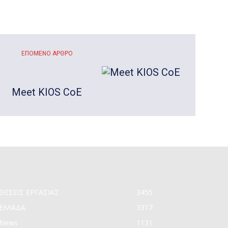
ΕΠΌΜΕΝΟ ΆΡΘΡΟ
Meet KIOS CoE
ΘΕΣΕΙΣ ΕΡΓΑΣΙΑΣ
3455
ΕΛΛΑΔΑ
3317
News
1131