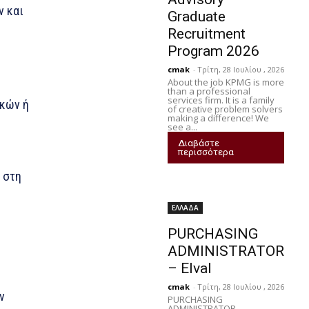
ν και
Graduate
Recruitment
Program 2026
cmak
-
Τρίτη, 28 Ιουλίου , 2026
About the job KPMG is more
than a professional
services firm. It is a family
ικών ή
of creative problem solvers
making a difference! We
see a...
Διαβάστε
περισσότερα
 στη
ΕΛΛΑΔΑ
PURCHASING
ADMINISTRATOR
– Elval
cmak
-
Τρίτη, 28 Ιουλίου , 2026
ν
PURCHASING
ADMINISTRATOR