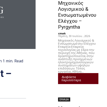
Μηχανικός
Λογισμικού &
Ενσωματωμένου
Ελέγχου –
Pyrgyntha
cmak
-
Πέμπτη, 30 Ιουλίου , 2026
Μηχανικός Λογισμικού &
Ενσωματωμένου Ελέγχου
Εταιρεία Εταιρεία
τεχνολογίας με έδρα την
περιοχή της Αθήνας, που
δραστηριοποιείται στην
ανάπτυξη προηγμένων
n 1
min.
Read
ηλεκτρομηχανολογικών
συστημάτων υψηλών
επιδόσεων. Τόπος
t –
εργασίας Αθήνα...
Διαβάστε
περισσότερα
ΕΛΛΑΔΑ