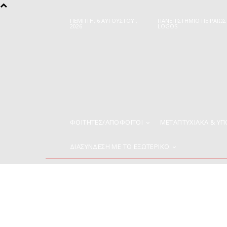
ΠΈΜΠΤΗ, 6 ΑΥΓΟΎΣΤΟΥ ,
ΠΑΝΕΠΙΣΤΗΜΙΟ ΠΕΙΡΑΙΩΣ
2026
LOGOS
ΦΟΙΤΗΤΈΣ/ΑΠΌΦΟΙΤΟΙ
ΜΕΤΑΠΤΥΧΙΑΚΑ & Υ
ΔΙΑΣΥΝΔΕΣΗ ΜΕ ΤΟ ΕΞΩΤΕΡΙΚΟ