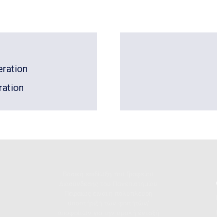
ation
Βασική επιδίωξη του Γραφείου
Διασύνδεσης του Πανεπιστημίου
Πειραιώς είναι η πολύπλευρη
υποστήριξη των φοιτητών/
αποφοίτων για την ομαλή ένταξή