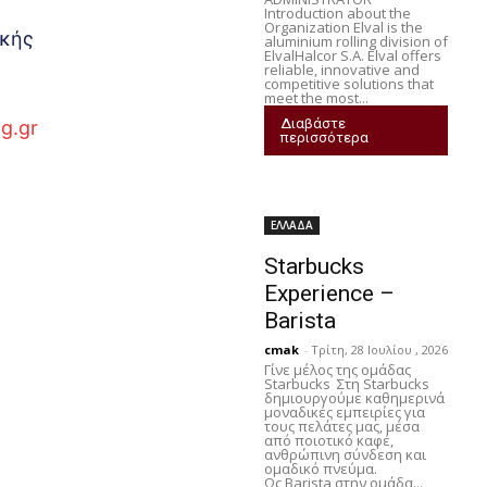
Introduction about the
Organization Elval is the
ικής
aluminium rolling division of
ElvalHalcor S.A. Elval offers
reliable, innovative and
competitive solutions that
meet the most...
Διαβάστε
og.gr
περισσότερα
ΕΛΛΑΔΑ
Starbucks
Experience –
Barista
cmak
-
Τρίτη, 28 Ιουλίου , 2026
Γίνε μέλος της ομάδας
Starbucks Στη Starbucks
δημιουργούμε καθημερινά
μοναδικές εμπειρίες για
τους πελάτες μας, μέσα
από ποιοτικό καφέ,
ανθρώπινη σύνδεση και
ομαδικό πνεύμα.
Ως Barista στην ομάδα...