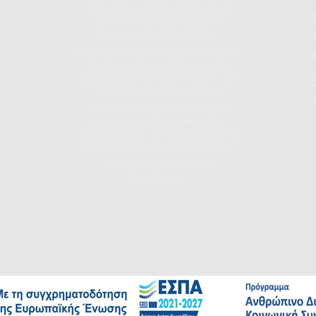
τους στην αγορά εργασίας και για
την ανάπτυξη επιτυχημένης
σταδιοδρομίας. Το Γραφείο
Διασύνδεσης προωθεί την ανάπτυξη
δυναμικών συνεργασιών και την
εξυπηρέτηση τεσσάρων πόλων: των
Φοιτητών & Αποφοίτων του
Πανεπιστημίου, του Διδακτικού &
Ερευνητικού Προσωπικού του
Πανεπιστημίου, των Επιχειρήσεων &
Φορέων προώθησης απασχόλησης
και της Δευτεροβάθμιας
Εκπαίδευσης.