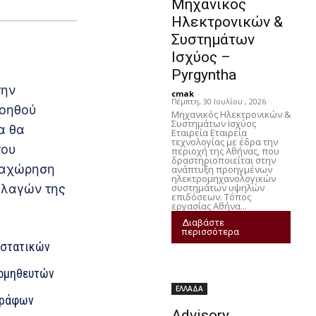
Μηχανικός
Ηλεκτρονικών &
Συστημάτων
Ισχύος –
Pyrgyntha
την
cmak
-
Πέμπτη, 30 Ιουλίου , 2026
Βοηθού
Μηχανικός Ηλεκτρονικών &
Συστημάτων Ισχύος
α θα
Εταιρεία Εταιρεία
τεχνολογίας με έδρα την
του
περιοχή της Αθήνας, που
δραστηριοποιείται στην
αταχώρηση
ανάπτυξη προηγμένων
ηλεκτρομηχανολογικών
συστημάτων υψηλών
λλαγών της
επιδόσεων. Τόπος
εργασίας Αθήνα...
Διαβάστε
περισσότερα
αστατικών
ρομηθευτών
ΕΛΛΑΔΑ
γράφων
Advisory