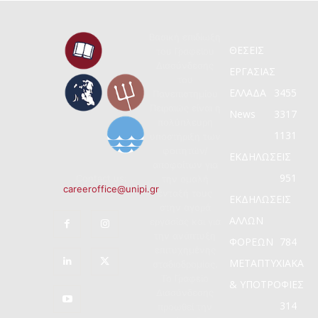
Βασική επιδίωξη
ΘΕΣΕΙΣ
του Γραφείου
Διασύνδεσης
ΕΡΓΑΣΙΑΣ
του
ΕΛΛΑΔΑ
3455
Πανεπιστημίου
Πειραιώς είναι η
News
3317
πολύπλευρη
1131
υποστήριξη των
φοιτητών/
ΕΚΔΗΛΩΣΕΙΣ
αποφοίτων για
951
Contact us:
την ομαλή
careeroffice@unipi.gr
ένταξή τους
ΕΚΔΗΛΩΣΕΙΣ
στην αγορά
ΑΛΛΩΝ
εργασίας και για
την ανάπτυξη
ΦΟΡΕΩΝ
784
επιτυχημένης
ΜΕΤΑΠΤΥΧΙΑΚΑ
σταδιοδρομίας.
Το Γραφείο
& ΥΠΟΤΡΟΦΙΕΣ
Διασύνδεσης
314
προωθεί την