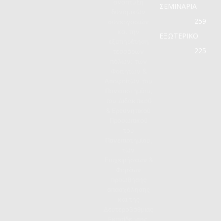
ανάπτυξη
ΣΕΜΙΝΑΡΙΑ
δυναμικών
259
συνεργασιών
και την
ΕΞΩΤΕΡΙΚΟ
εξυπηρέτηση
225
τεσσάρων
πόλων: των
Φοιτητών &
Αποφοίτων του
Πανεπιστημίου,
του Διδακτικού
& Ερευνητικού
Προσωπικού
του
Πανεπιστημίου,
των
Επιχειρήσεων &
Φορέων
προώθησης
απασχόλησης
και της
Δευτεροβάθμιας
Εκπαίδευσης.