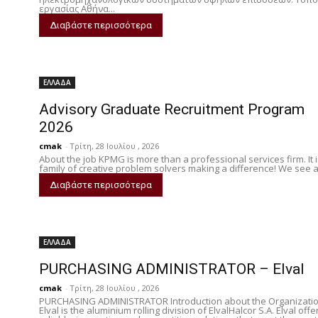
εργασίας Αθήνα...
Διαβάστε περισσότερα
ΕΛΛΑΔΑ
Advisory Graduate Recruitment Program
2026
cmak
-
Τρίτη, 28 Ιουλίου , 2026
About the job KPMG is more than a professional services firm. It i
family of creative problem solvers making a difference! We see a.
Διαβάστε περισσότερα
ΕΛΛΑΔΑ
PURCHASING ADMINISTRATOR – Elval
cmak
-
Τρίτη, 28 Ιουλίου , 2026
PURCHASING ADMINISTRATOR Introduction about the Organizati
Elval is the aluminium rolling division of ElvalHalcor S.A. Elval offe