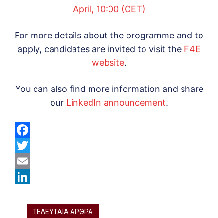
April, 10:00 (CET)
For more details about the programme and to
apply, candidates are invited to visit the
F4E
website
.
You can also find more information and share
our
LinkedIn announcement
.
F
a
T
c
w
E
e
i
m
L
b
t
a
i
ΤΕΛΕΥΤΑΙΑ ΑΡΘΡΑ