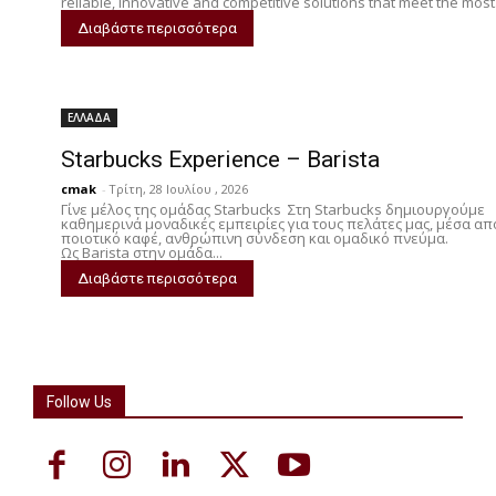
reliable, innovative and competitive solutions that meet the most.
Διαβάστε περισσότερα
ΕΛΛΑΔΑ
Starbucks Experience – Barista
cmak
-
Τρίτη, 28 Ιουλίου , 2026
Γίνε μέλος της ομάδας Starbucks Στη Starbucks δημιουργούμε
καθημερινά μοναδικές εμπειρίες για τους πελάτες μας, μέσα απ
ποιοτικό καφέ, ανθρώπινη σύνδεση και ομαδικό πνεύμα.
Ως Barista στην ομάδα...
Διαβάστε περισσότερα
Follow Us