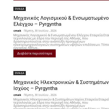
o
t
i
n
ΕΛΛΑΔΑ
o
e
l
k
Μηχανικός Λογισμικού & Ενσωματωμένο
k
r
e
Ελέγχου – Pyrgyntha
d
cmak
-
Πέμπτη, 30 Ιουλίου , 2026
I
Μηχανικός Λογισμικού & Ενσωματωμένου Ελέγχου Εταιρεία Ετα
τεχνολογίας με έδρα την περιοχή της Αθήνας, που
n
δραστηριοποιείται στην ανάπτυξη προηγμένων
ηλεκτρομηχανολογικών συστημάτων υψηλών επιδόσεων. Τόπο
εργασίας Αθήνα...
Διαβάστε περισσότερα
ΕΛΛΑΔΑ
Μηχανικός Ηλεκτρονικών & Συστημάτων
Ισχύος – Pyrgyntha
cmak
-
Πέμπτη, 30 Ιουλίου , 2026
Μηχανικός Ηλεκτρονικών & Συστημάτων Ισχύος Εταιρεία Εταιρε
τεχνολογίας με έδρα την περιοχή της Αθήνας, που
δραστηριοποιείται στην ανάπτυξη προηγμένων
ηλεκτρομηχανολογικών συστημάτων υψηλών επιδόσεων. Τόπο