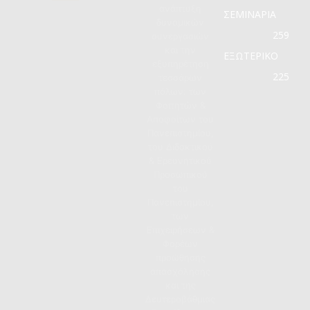
ανάπτυξη
ΣΕΜΙΝΑΡΙΑ
δυναμικών
259
συνεργασιών
και την
ΕΞΩΤΕΡΙΚΟ
εξυπηρέτηση
225
τεσσάρων
πόλων: των
Φοιτητών &
Αποφοίτων του
Πανεπιστημίου,
του Διδακτικού
& Ερευνητικού
Προσωπικού
του
Πανεπιστημίου,
των
Επιχειρήσεων &
Φορέων
προώθησης
απασχόλησης
και της
Δευτεροβάθμιας