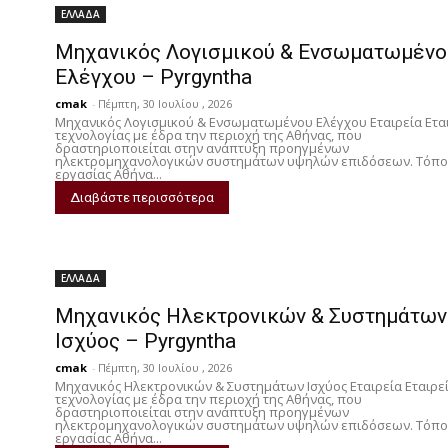
ΕΛΛΑΔΑ
o
e
l
k
Μηχανικός Λογισμικού & Ενσωματωμένο
k
r
e
Ελέγχου – Pyrgyntha
d
cmak
-
Πέμπτη, 30 Ιουλίου , 2026
I
Μηχανικός Λογισμικού & Ενσωματωμένου Ελέγχου Εταιρεία Ετα
τεχνολογίας με έδρα την περιοχή της Αθήνας, που
n
δραστηριοποιείται στην ανάπτυξη προηγμένων
ηλεκτρομηχανολογικών συστημάτων υψηλών επιδόσεων. Τόπο
εργασίας Αθήνα...
Διαβάστε περισσότερα
ΕΛΛΑΔΑ
Μηχανικός Ηλεκτρονικών & Συστημάτων
Ισχύος – Pyrgyntha
cmak
-
Πέμπτη, 30 Ιουλίου , 2026
Μηχανικός Ηλεκτρονικών & Συστημάτων Ισχύος Εταιρεία Εταιρε
τεχνολογίας με έδρα την περιοχή της Αθήνας, που
δραστηριοποιείται στην ανάπτυξη προηγμένων
ηλεκτρομηχανολογικών συστημάτων υψηλών επιδόσεων. Τόπο
εργασίας Αθήνα...