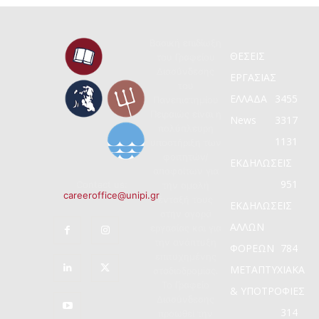
Βασική επιδίωξη
ΘΕΣΕΙΣ
του Γραφείου
Διασύνδεσης
ΕΡΓΑΣΙΑΣ
του
ΕΛΛΑΔΑ
3455
Πανεπιστημίου
Πειραιώς είναι η
News
3317
πολύπλευρη
1131
υποστήριξη των
φοιτητών/
ΕΚΔΗΛΩΣΕΙΣ
αποφοίτων για
951
Contact us:
την ομαλή
careeroffice@unipi.gr
ένταξή τους
ΕΚΔΗΛΩΣΕΙΣ
στην αγορά
ΑΛΛΩΝ
εργασίας και για
την ανάπτυξη
ΦΟΡΕΩΝ
784
επιτυχημένης
ΜΕΤΑΠΤΥΧΙΑΚΑ
σταδιοδρομίας.
Το Γραφείο
& ΥΠΟΤΡΟΦΙΕΣ
Διασύνδεσης
314
προωθεί την