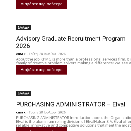
Διαβάστε περισσότερα
ΕΛΛΑΔΑ
Advisory Graduate Recruitment Program
2026
cmak
-
Τρίτη, 28 Ιουλίου , 2026
About the job KPMG is more than a professional services firm. It i
family of creative problem solvers making a difference! We see a.
Διαβάστε περισσότερα
ΕΛΛΑΔΑ
PURCHASING ADMINISTRATOR – Elval
cmak
-
Τρίτη, 28 Ιουλίου , 2026
PURCHASING ADMINISTRATOR Introduction about the Organizati
Elval is the aluminium rolling division of ElvalHalcor S.A. Elval offe
reliable, innovative and competitive solutions that meet the most.