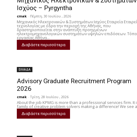
Μηχανικός Ηλεκτρονικών & Συστημάτων
Ισχύος – Pyrgyntha
cmak
-
Πέμπτη, 30 Ιουλίου , 2026
Μηχανικός Ηλεκτρονικών & Συστημάτων Ισχύος Εταιρεία Εταιρε
τεχνολογίας με έδρα την περιοχή της Αθήνας, που
δραστηριοποιείται στην ανάπτυξη προηγμένων
ηλεκτρομηχανολογικών συστημάτων υψηλών επιδόσεων. Τόπο
εργασίας Αθήνα...
Διαβάστε περισσότερα
ΕΛΛΑΔΑ
Advisory Graduate Recruitment Program
2026
cmak
-
Τρίτη, 28 Ιουλίου , 2026
About the job KPMG is more than a professional services firm. It i
family of creative problem solvers making a difference! We see a.
Διαβάστε περισσότερα