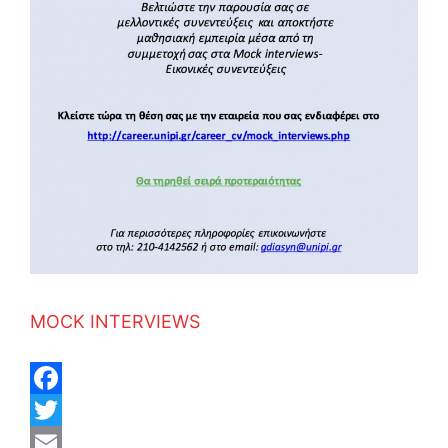
MOCK INTERVIEWS
F
a
T