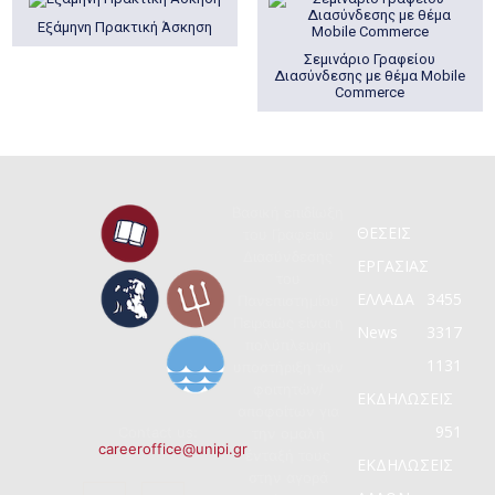
Εξάμηνη Πρακτική Άσκηση
Σεμινάριο Γραφείου
Διασύνδεσης με θέμα Mobile
Commerce
Βασική επιδίωξη
ΘΕΣΕΙΣ
του Γραφείου
Διασύνδεσης
ΕΡΓΑΣΙΑΣ
του
ΕΛΛΑΔΑ
3455
Πανεπιστημίου
Πειραιώς είναι η
News
3317
πολύπλευρη
1131
υποστήριξη των
φοιτητών/
ΕΚΔΗΛΩΣΕΙΣ
αποφοίτων για
951
Contact us:
την ομαλή
careeroffice@unipi.gr
ένταξή τους
ΕΚΔΗΛΩΣΕΙΣ
στην αγορά