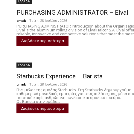
ΕΛΛΑΔΑ
PURCHASING ADMINISTRATOR – Elval
cmak
-
Τρίτη, 28 Ιουλίου , 2026
PURCHASING ADMINISTRATOR Introduction about the Organizati
Elval is the aluminium rolling division of ElvalHalcor S.A. Elval offe
reliable, innovative and competitive solutions that meet the most.
Διαβάστε περισσότερα
ΕΛΛΑΔΑ
Starbucks Experience – Barista
cmak
-
Τρίτη, 28 Ιουλίου , 2026
Γίνε μέλος της ομάδας Starbucks Στη Starbucks δημιουργούμε
καθημερινά μοναδικές εμπειρίες για τους πελάτες μας, μέσα απ
ποιοτικό καφέ, ανθρώπινη σύνδεση και ομαδικό πνεύμα.
Ως Barista στην ομάδα...
Διαβάστε περισσότερα