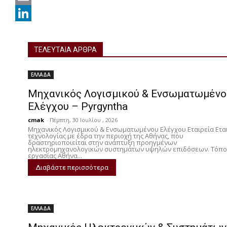
c
w
E
e
i
m
L
b
t
a
i
ΤΕΛΕΥΤΑΙΑ ΑΡΘΡΑ
o
t
i
n
ΕΛΛΑΔΑ
o
e
l
k
Μηχανικός Λογισμικού & Ενσωματωμένο
k
r
e
Ελέγχου – Pyrgyntha
d
cmak
-
Πέμπτη, 30 Ιουλίου , 2026
I
Μηχανικός Λογισμικού & Ενσωματωμένου Ελέγχου Εταιρεία Ετα
τεχνολογίας με έδρα την περιοχή της Αθήνας, που
n
δραστηριοποιείται στην ανάπτυξη προηγμένων
ηλεκτρομηχανολογικών συστημάτων υψηλών επιδόσεων. Τόπο
εργασίας Αθήνα...
Διαβάστε περισσότερα
ΕΛΛΑΔΑ