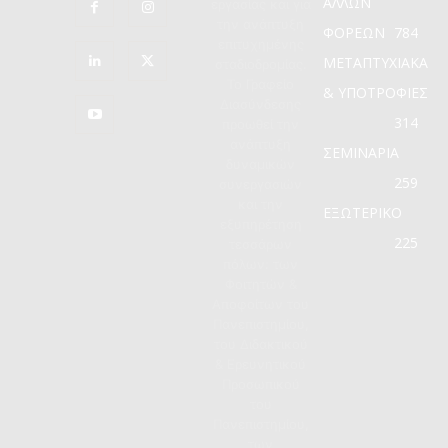
ΑΛΛΩΝ
εργασίας και για
την ανάπτυξη
ΦΟΡΕΩΝ
784
επιτυχημένης
ΜΕΤΑΠΤΥΧΙΑΚΑ
σταδιοδρομίας.
Το Γραφείο
& ΥΠΟΤΡΟΦΙΕΣ
Διασύνδεσης
314
προωθεί την
ανάπτυξη
ΣΕΜΙΝΑΡΙΑ
δυναμικών
259
συνεργασιών
και την
ΕΞΩΤΕΡΙΚΟ
εξυπηρέτηση
225
τεσσάρων
πόλων: των
Φοιτητών &
Αποφοίτων του
Πανεπιστημίου,
του Διδακτικού
& Ερευνητικού
Προσωπικού
του
Πανεπιστημίου,
των