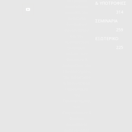
Το Γραφείο
& ΥΠΟΤΡΟΦΙΕΣ
Διασύνδεσης
314
προωθεί την
ανάπτυξη
ΣΕΜΙΝΑΡΙΑ
δυναμικών
259
συνεργασιών
και την
ΕΞΩΤΕΡΙΚΟ
εξυπηρέτηση
225
τεσσάρων
πόλων: των
Φοιτητών &
Αποφοίτων του
Πανεπιστημίου,
του Διδακτικού
& Ερευνητικού
Προσωπικού
του
Πανεπιστημίου,
των
Επιχειρήσεων &
Φορέων
προώθησης
απασχόλησης