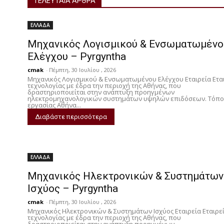
ΤΕΛΕΥΤΑΙΑ ΑΡΘΡΑ
o
t
i
n
ΕΛΛΑΔΑ
o
e
l
k
Μηχανικός Λογισμικού & Ενσωματωμένο
k
r
e
Ελέγχου – Pyrgyntha
d
cmak
-
Πέμπτη, 30 Ιουλίου , 2026
I
Μηχανικός Λογισμικού & Ενσωματωμένου Ελέγχου Εταιρεία Ετα
τεχνολογίας με έδρα την περιοχή της Αθήνας, που
n
δραστηριοποιείται στην ανάπτυξη προηγμένων
ηλεκτρομηχανολογικών συστημάτων υψηλών επιδόσεων. Τόπο
εργασίας Αθήνα...
Διαβάστε περισσότερα
ΕΛΛΑΔΑ
Μηχανικός Ηλεκτρονικών & Συστημάτων
Ισχύος – Pyrgyntha
cmak
-
Πέμπτη, 30 Ιουλίου , 2026
Μηχανικός Ηλεκτρονικών & Συστημάτων Ισχύος Εταιρεία Εταιρε
τεχνολογίας με έδρα την περιοχή της Αθήνας, που
δραστηριοποιείται στην ανάπτυξη προηγμένων