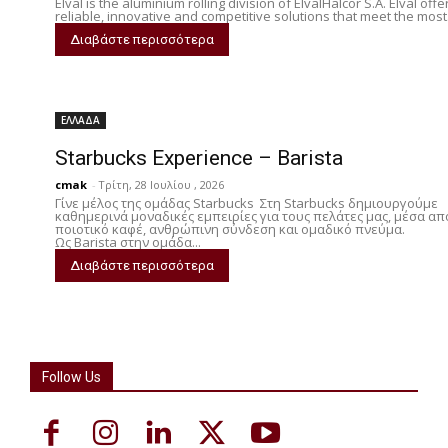
Elval is the aluminium rolling division of ElvalHalcor S.A. Elval offe
reliable, innovative and competitive solutions that meet the most.
Διαβάστε περισσότερα
ΕΛΛΑΔΑ
Starbucks Experience – Barista
cmak
-
Τρίτη, 28 Ιουλίου , 2026
Γίνε μέλος της ομάδας Starbucks Στη Starbucks δημιουργούμε
καθημερινά μοναδικές εμπειρίες για τους πελάτες μας, μέσα απ
ποιοτικό καφέ, ανθρώπινη σύνδεση και ομαδικό πνεύμα.
Ως Barista στην ομάδα...
Διαβάστε περισσότερα
Follow Us