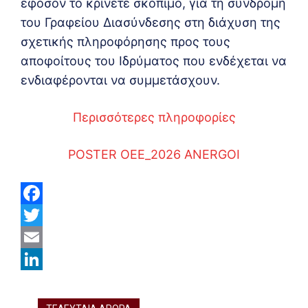
εφόσον το κρίνετε σκόπιμο, για τη συνδρομή
του Γραφείου Διασύνδεσης στη διάχυση της
σχετικής πληροφόρησης προς τους
αποφοίτους του Ιδρύματος που ενδέχεται να
ενδιαφέρονται να συμμετάσχουν.
Περισσότερες πληροφορίες
POSTER OEE_2026 ANERGOI
F
a
T
c
w
E
e
i
m
L
b
t
a
i