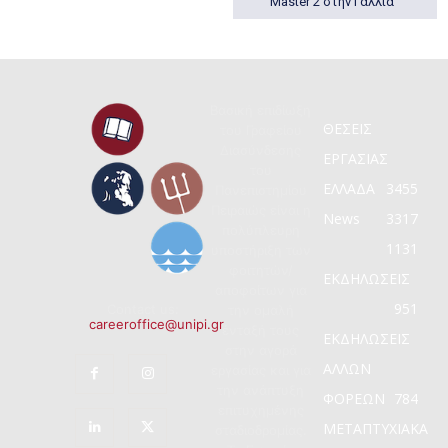
Master 2 στην Γαλλία
Βασική επιδίωξη
ΘΕΣΕΙΣ
του Γραφείου
Διασύνδεσης
ΕΡΓΑΣΙΑΣ
του
ΕΛΛΑΔΑ
3455
Πανεπιστημίου
Πειραιώς είναι η
News
3317
πολύπλευρη
1131
υποστήριξη των
φοιτητών/
ΕΚΔΗΛΩΣΕΙΣ
αποφοίτων για
951
Contact us:
την ομαλή
careeroffice@unipi.gr
ένταξή τους
ΕΚΔΗΛΩΣΕΙΣ
στην αγορά
ΑΛΛΩΝ
εργασίας και για
την ανάπτυξη
ΦΟΡΕΩΝ
784
επιτυχημένης
ΜΕΤΑΠΤΥΧΙΑΚΑ
σταδιοδρομίας.