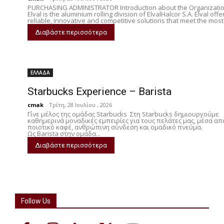
PURCHASING ADMINISTRATOR Introduction about the Organizati
Elval is the aluminium rolling division of ElvalHalcor S.A. Elval offe
reliable, innovative and competitive solutions that meet the most.
Διαβάστε περισσότερα
ΕΛΛΑΔΑ
Starbucks Experience – Barista
cmak
-
Τρίτη, 28 Ιουλίου , 2026
Γίνε μέλος της ομάδας Starbucks Στη Starbucks δημιουργούμε
καθημερινά μοναδικές εμπειρίες για τους πελάτες μας, μέσα απ
ποιοτικό καφέ, ανθρώπινη σύνδεση και ομαδικό πνεύμα.
Ως Barista στην ομάδα...
Διαβάστε περισσότερα
Follow Us