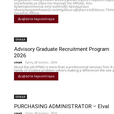
τεχνολογίας με έδρα την περιοχή της Αθήνας, που
δραστηριοποιείται στην ανάπτυξη προηγμένων
ηλεκτρομηχανολογικών συστημάτων υψηλών επιδόσεων. Τόπο
εργασίας Αθήνα...
Διαβάστε περισσότερα
ΕΛΛΑΔΑ
Advisory Graduate Recruitment Program
2026
cmak
-
Τρίτη, 28 Ιουλίου , 2026
About the job KPMG is more than a professional services firm. It i
family of creative problem solvers making a difference! We see a.
Διαβάστε περισσότερα
ΕΛΛΑΔΑ
PURCHASING ADMINISTRATOR – Elval
cmak
-
Τρίτη, 28 Ιουλίου , 2026