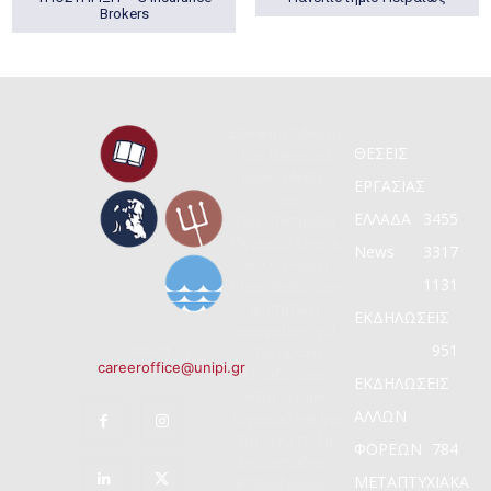
Brokers
Βασική επιδίωξη
ΘΕΣΕΙΣ
του Γραφείου
Διασύνδεσης
ΕΡΓΑΣΙΑΣ
του
ΕΛΛΑΔΑ
3455
Πανεπιστημίου
Πειραιώς είναι η
News
3317
πολύπλευρη
1131
υποστήριξη των
φοιτητών/
ΕΚΔΗΛΩΣΕΙΣ
αποφοίτων για
951
Contact us:
την ομαλή
careeroffice@unipi.gr
ένταξή τους
ΕΚΔΗΛΩΣΕΙΣ
στην αγορά
ΑΛΛΩΝ
εργασίας και για
την ανάπτυξη
ΦΟΡΕΩΝ
784
επιτυχημένης
ΜΕΤΑΠΤΥΧΙΑΚΑ
σταδιοδρομίας.