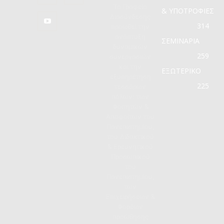
Το Γραφείο
& ΥΠΟΤΡΟΦΙΕΣ
Διασύνδεσης
314
προωθεί την
ανάπτυξη
ΣΕΜΙΝΑΡΙΑ
δυναμικών
259
συνεργασιών
και την
ΕΞΩΤΕΡΙΚΟ
εξυπηρέτηση
225
τεσσάρων
πόλων: των
Φοιτητών &
Αποφοίτων του
Πανεπιστημίου,
του Διδακτικού
& Ερευνητικού
Προσωπικού
του
Πανεπιστημίου,
των
Επιχειρήσεων &
Φορέων
προώθησης