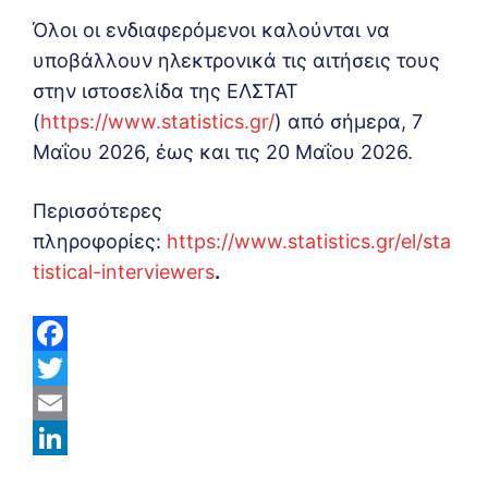
Όλοι οι ενδιαφερόμενοι καλούνται να
υποβάλλουν ηλεκτρονικά τις αιτήσεις τους
στην ιστοσελίδα της ΕΛΣΤΑΤ
(
https://www.statistics.gr/
) από σήμερα, 7
Μαΐου 2026, έως και τις 20 Μαΐου 2026.
Περισσότερες
πληροφορίες:
https://www.statistics.gr/el/sta
tistical-interviewers
.
F
a
T
c
w
E
e
i
m
L