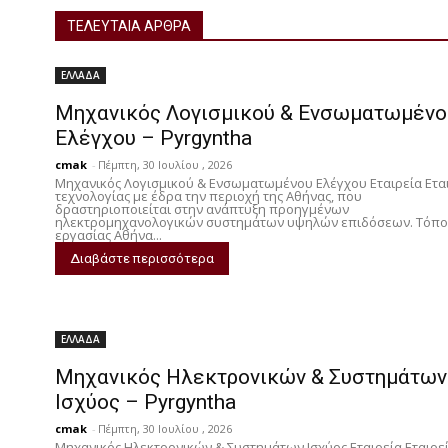
b
t
a
i
ΤΕΛΕΥΤΑΙΑ ΑΡΘΡΑ
o
t
i
n
ΕΛΛΑΔΑ
o
e
l
k
Μηχανικός Λογισμικού & Ενσωματωμένο
k
r
e
Ελέγχου – Pyrgyntha
d
cmak
-
Πέμπτη, 30 Ιουλίου , 2026
I
Μηχανικός Λογισμικού & Ενσωματωμένου Ελέγχου Εταιρεία Ετα
τεχνολογίας με έδρα την περιοχή της Αθήνας, που
n
δραστηριοποιείται στην ανάπτυξη προηγμένων
ηλεκτρομηχανολογικών συστημάτων υψηλών επιδόσεων. Τόπο
εργασίας Αθήνα...
Διαβάστε περισσότερα
ΕΛΛΑΔΑ
Μηχανικός Ηλεκτρονικών & Συστημάτων
Ισχύος – Pyrgyntha
cmak
-
Πέμπτη, 30 Ιουλίου , 2026
Μηχανικός Ηλεκτρονικών & Συστημάτων Ισχύος Εταιρεία Εταιρε