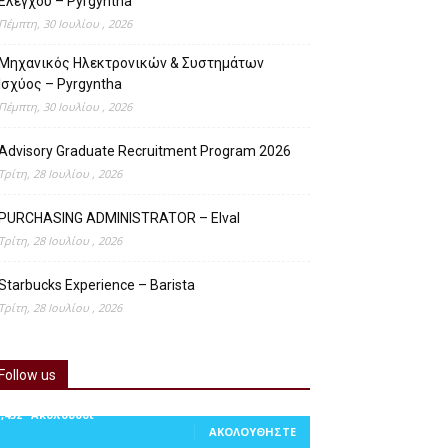
Ελέγχου – Pyrgyntha
Πέμπτη, 30 Ιουλίου , 2026
Μηχανικός Ηλεκτρονικών & Συστημάτων
Ισχύος – Pyrgyntha
Πέμπτη, 30 Ιουλίου , 2026
Advisory Graduate Recruitment Program 2026
Τρίτη, 28 Ιουλίου , 2026
PURCHASING ADMINISTRATOR – Elval
Τρίτη, 28 Ιουλίου , 2026
Starbucks Experience – Barista
Τρίτη, 28 Ιουλίου , 2026
Follow us
1,452
Ακόλουθοι
ΑΚΟΛΟΥΘΉΣΤΕ