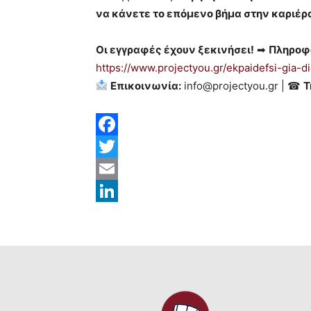
να κάνετε το επόμενο βήμα στην καριέρ
Οι εγγραφές έχουν ξεκινήσει!
➡
Πληροφο
https://www.projectyou.gr/ekpaidefsi-gia-die
Επικοινωνία:
info@projectyou.gr | ☎
Τ
Facebook
Twitter
Email
LinkedIn