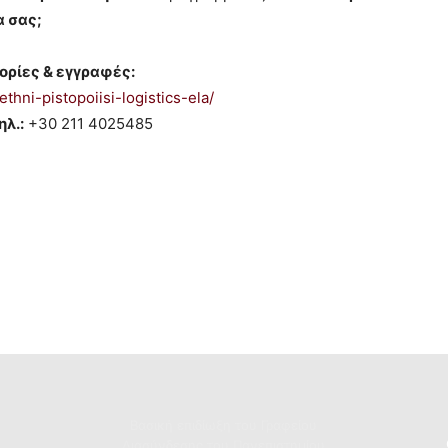
α σας;
ρίες & εγγραφές:
thni-pistopoiisi-logistics-ela/
ηλ.:
+30 211 4025485
Βασική επιδίωξη του Γραφείου
Διασύνδεσης του Πανεπιστημίου