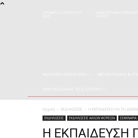
ΚΥΡΙΑΚΉ, 9 ΑΥΓΟΎΣΤΟΥ ,
ΠΑΝΕΠΙΣΤΗΜΙΟ ΠΕΙΡΑΙΩΣ
2026
LOGOS
ΦΟΙΤΗΤΈΣ/ΑΠΌΦΟΙΤΟΙ
ΜΕΤΑΠΤΥΧΙΑΚΑ & Υ
ΔΙΑΣΥΝΔΕΣΗ ΜΕ ΤΟ ΕΞΩΤΕΡΙΚΟ
Αρχική
ΕΚΔΗΛΩΣΕΙΣ
Η ΕΚΠΑΙΔΕΥΣΗ ΓΙΑ ΤΗ ΔΙΕΘΝ
ΕΚΔΗΛΩΣΕΙΣ
ΕΚΔΗΛΩΣΕΙΣ ΑΛΛΩΝ ΦΟΡΕΩΝ
ΣΕΜΙΝΑΡΙΑ
Η ΕΚΠΑΙΔΕΥΣΗ Γ