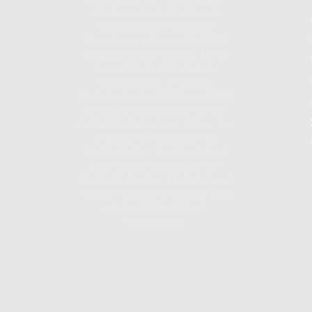
Πειραιώς είναι η πολύπλευρη
υποστήριξη των φοιτητών/
αποφοίτων για την ομαλή ένταξή
τους στην αγορά εργασίας και για
την ανάπτυξη επιτυχημένης
σταδιοδρομίας. Το Γραφείο
Διασύνδεσης προωθεί την ανάπτυξη
δυναμικών συνεργασιών και την
εξυπηρέτηση τεσσάρων πόλων: των
Φοιτητών & Αποφοίτων του
Πανεπιστημίου, του Διδακτικού &
Ερευνητικού Προσωπικού του
Πανεπιστημίου, των Επιχειρήσεων &
Φορέων προώθησης απασχόλησης
και της Δευτεροβάθμιας
Εκπαίδευσης.