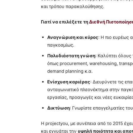
και τρόπου παρακολούθησης.
Γιατί να επιλέξετε τη
Διεθνή Πιστοποίηση
Αναγνώριση και κύρος
: Η πιο ευρέως 
παγκοσμίως.
Πολυδιάστατη γνώση
: Καλύπτει όλους
όπως procurement, warehousing, transpo
demand planning κ.α.
Ενίσχυση καριέρας
: Διευρύνετε τις ε
ανταγωνιστικό πλεονέκτημα στην παγκό
εργασίας, προαγωγές και νέες ευκαιρίες
Δικτύωση
: Γνωρίστε επαγγελματίες του
Η projectyou, με συνέπεια από το 2015 έχει
και εγγυάται την
υψηλή ποιότητα και απ