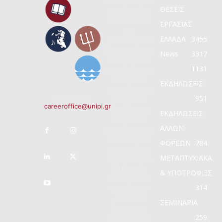
ΘΕΣΕΙΣ
του Γραφείου
Διασύνδεσης
ΕΡΓΑΣΙΑΣ
του
ΕΛΛΑΔΑ
3455
Πανεπιστημίου
Πειραιώς είναι η
News
3317
πολύπλευρη
1131
υποστήριξη των
φοιτητών/
ΕΚΔΗΛΩΣΕΙΣ
αποφοίτων για
951
Contact us:
την ομαλή
careeroffice@unipi.gr
ένταξή τους
ΕΚΔΗΛΩΣΕΙΣ
στην αγορά
ΑΛΛΩΝ
εργασίας και για
την ανάπτυξη
ΦΟΡΕΩΝ
784
επιτυχημένης
ΜΕΤΑΠΤΥΧΙΑΚΑ
σταδιοδρομίας.
Το Γραφείο
& ΥΠΟΤΡΟΦΙΕΣ
Διασύνδεσης
314
προωθεί την
ανάπτυξη
ΣΕΜΙΝΑΡΙΑ
δυναμικών
259
συνεργασιών