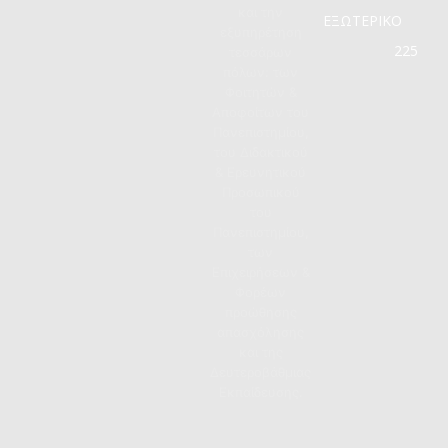
και την
ΕΞΩΤΕΡΙΚΟ
εξυπηρέτηση
225
τεσσάρων
πόλων: των
Φοιτητών &
Αποφοίτων του
Πανεπιστημίου,
του Διδακτικού
& Ερευνητικού
Προσωπικού
του
Πανεπιστημίου,
των
Επιχειρήσεων &
Φορέων
προώθησης
απασχόλησης
και της
Δευτεροβάθμιας
Εκπαίδευσης.