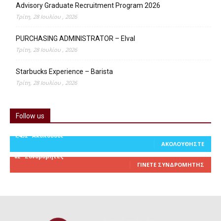
Advisory Graduate Recruitment Program 2026
Τρίτη, 28 Ιουλίου , 2026
PURCHASING ADMINISTRATOR – Elval
Τρίτη, 28 Ιουλίου , 2026
Starbucks Experience – Barista
Τρίτη, 28 Ιουλίου , 2026
Follow us
1,452
Ακόλουθοι
ΑΚΟΛΟΥΘΉΣΤΕ
82
Συνδρομητές
ΓΊΝΕΤΕ ΣΥΝΔΡΟΜΗΤΉΣ
Βασική επιδίωξη