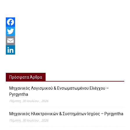
Facebook
Twitter
Email
LinkedIn
Πρόσφατα Άρθρα
Μηχανικός Λογισμικού & Ενσωματωμένου Ελέγχου –
Pyrgyntha
Πέμπτη, 30 Ιουλίου , 2026
Μηχανικός Ηλεκτρονικών & Συστημάτων Ισχύος – Pyrgyntha
Πέμπτη, 30 Ιουλίου , 2026