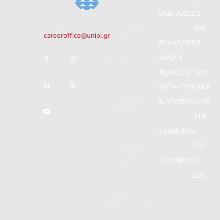
φοιτητών/
ΕΚΔΗΛΩΣΕΙΣ
αποφοίτων για
951
Contact us:
την ομαλή
careeroffice@unipi.gr
ένταξή τους
ΕΚΔΗΛΩΣΕΙΣ
στην αγορά
ΑΛΛΩΝ
εργασίας και για
την ανάπτυξη
ΦΟΡΕΩΝ
784
επιτυχημένης
ΜΕΤΑΠΤΥΧΙΑΚΑ
σταδιοδρομίας.
Το Γραφείο
& ΥΠΟΤΡΟΦΙΕΣ
Διασύνδεσης
314
προωθεί την
ανάπτυξη
ΣΕΜΙΝΑΡΙΑ
δυναμικών
259
συνεργασιών
και την
ΕΞΩΤΕΡΙΚΟ
εξυπηρέτηση
225
τεσσάρων
πόλων: των
Φοιτητών &
Αποφοίτων του
Πανεπιστημίου,