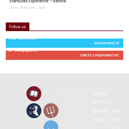
Starbucks Experience – Barista
Τρίτη, 28 Ιουλίου , 2026
Follow us
1,452
Ακόλουθοι
ΑΚΟΛΟΥΘΉΣΤΕ
82
Συνδρομητές
ΓΊΝΕΤΕ ΣΥΝΔΡΟΜΗΤΉΣ
Βασική επιδίωξη
ΘΕΣΕΙΣ
του Γραφείου
Διασύνδεσης
ΕΡΓΑΣΙΑΣ
του
ΕΛΛΑΔΑ
3455
Πανεπιστημίου
Πειραιώς είναι η
News
3317
πολύπλευρη
1131
υποστήριξη των