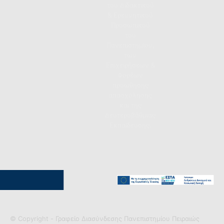
του Διδακτικού
& Ερευνητικού
Προσωπικού
του
Πανεπιστημίου,
των
Επιχειρήσεων &
Φορέων
προώθησης
απασχόλησης
και της
Δευτεροβάθμιας
Εκπαίδευσης.
© Copyright - Γραφείο Διασύνδεσης Πανεπιστημίου Πειραιώς