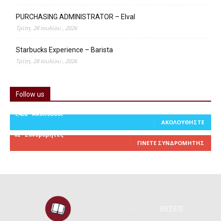
PURCHASING ADMINISTRATOR – Elval
Τρίτη, 28 Ιουλίου , 2026
Starbucks Experience – Barista
Τρίτη, 28 Ιουλίου , 2026
Follow us
1,452
Ακόλουθοι
ΑΚΟΛΟΥΘΉΣΤΕ
82
Συνδρομητές
ΓΊΝΕΤΕ ΣΥΝΔΡΟΜΗΤΉΣ
Βασική επιδίωξη
ΘΕΣΕΙΣ
του Γραφείου
Διασύνδεσης