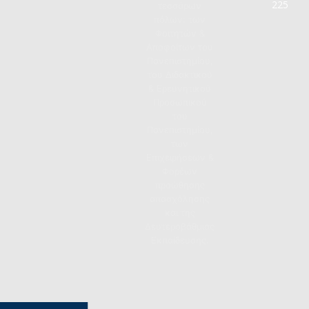
225
τεσσάρων
πόλων: των
Φοιτητών &
Αποφοίτων του
Πανεπιστημίου,
του Διδακτικού
& Ερευνητικού
Προσωπικού
του
Πανεπιστημίου,
των
Επιχειρήσεων &
Φορέων
προώθησης
απασχόλησης
και της
Δευτεροβάθμιας
Εκπαίδευσης.