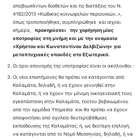
αποβιωσάντων διαθετών και τις διατάξεις του Ν.
4182/2013 «Κώδικας κοινωφελών περιουσιών..»,
όπως τροποποιήθηκε, συμπληρώθηκε και ισχύει
σήμερα,
προκηρύσσει
την
χορήγηση
μίας
υποτροφίας
στη
μνήμη
και
με
την
ονομασία
«Χρήστου
και
Κωνσταντίνου
Δελβιζώνη»
για
μεταπτυχιακές
σπουδές
στο
Εξωτερικό
.
Οι όροι απονομής της υποτροφίας είναι οι ακόλουθοι :
Οι νέοι επιστήμονες θα πρέπει να κατάγονται από
Καλαμάτα, δηλαδή, ή να έχουν γεννηθεί στην
Καλαμάτα, ή να έχουν την μόνιμη οικογενειακή τους
εγκατάσταση στην Καλαμάτα, τούτου βεβαιωμένου
από την αρμόδια Υπηρεσία και θα πρέπει να έχουν
αποφοιτήσει από σχολείο δευτεροβάθμιας
εκπαίδευσης της Καλαμάτας, ή, ως δεύτερη επιλογή,
να κατάγονται από το Νομό Μεσσηνίας, δηλαδή, ή να