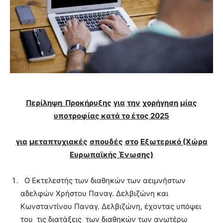
Περίληψη
Προκήρυξης
για
την
χορήγηση
μίας
υποτροφίας κατά το έτος 2025
για
μεταπτυχιακές
σπουδές
στο
Εξωτερικό (Χώρα
Ευρωπαϊκής Ένωσης)
Ο Εκτελεστής των διαθηκών των αειμνήστων
αδελφών Χρήστου Παναγ. Δελβιζώνη και
Κωνσταντίνου Παναγ. Δελβιζώνη, έχοντας υπόψει
του τις διατάξεις των διαθηκών των ανωτέρω