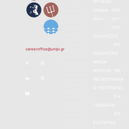
ΕΡΓΑΣΙΑΣ
του
ΕΛΛΑΔΑ
3455
Πανεπιστημίου
Πειραιώς είναι η
News
3317
πολύπλευρη
1131
υποστήριξη των
φοιτητών/
ΕΚΔΗΛΩΣΕΙΣ
αποφοίτων για
951
Contact us:
την ομαλή
careeroffice@unipi.gr
ένταξή τους
ΕΚΔΗΛΩΣΕΙΣ
στην αγορά
ΑΛΛΩΝ
εργασίας και για
την ανάπτυξη
ΦΟΡΕΩΝ
784
επιτυχημένης
ΜΕΤΑΠΤΥΧΙΑΚΑ
σταδιοδρομίας.
Το Γραφείο
& ΥΠΟΤΡΟΦΙΕΣ
Διασύνδεσης
314
προωθεί την
ανάπτυξη
ΣΕΜΙΝΑΡΙΑ
δυναμικών
259
συνεργασιών
και την
ΕΞΩΤΕΡΙΚΟ
εξυπηρέτηση