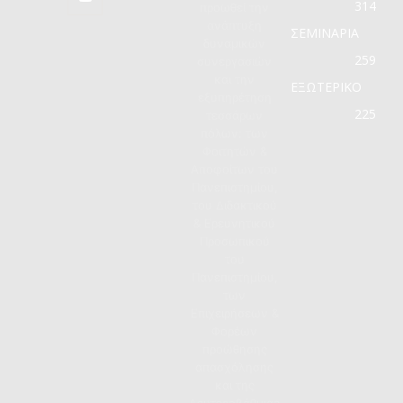
314
προωθεί την
ανάπτυξη
ΣΕΜΙΝΑΡΙΑ
δυναμικών
259
συνεργασιών
και την
ΕΞΩΤΕΡΙΚΟ
εξυπηρέτηση
225
τεσσάρων
πόλων: των
Φοιτητών &
Αποφοίτων του
Πανεπιστημίου,
του Διδακτικού
& Ερευνητικού
Προσωπικού
του
Πανεπιστημίου,
των
Επιχειρήσεων &
Φορέων
προώθησης
απασχόλησης
και της
Δευτεροβάθμιας