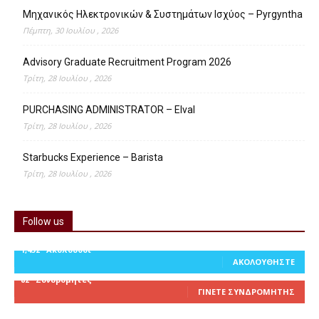
Μηχανικός Ηλεκτρονικών & Συστημάτων Ισχύος – Pyrgyntha
Πέμπτη, 30 Ιουλίου , 2026
Advisory Graduate Recruitment Program 2026
Τρίτη, 28 Ιουλίου , 2026
PURCHASING ADMINISTRATOR – Elval
Τρίτη, 28 Ιουλίου , 2026
Starbucks Experience – Barista
Τρίτη, 28 Ιουλίου , 2026
Follow us
1,452
Ακόλουθοι
ΑΚΟΛΟΥΘΉΣΤΕ
82
Συνδρομητές
ΓΊΝΕΤΕ ΣΥΝΔΡΟΜΗΤΉΣ