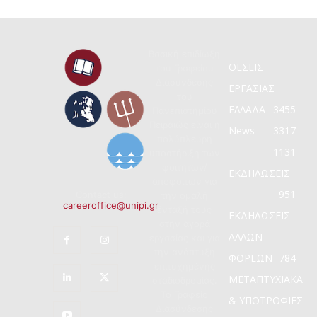
Βασική επιδίωξη
ΘΕΣΕΙΣ
του Γραφείου
Διασύνδεσης
ΕΡΓΑΣΙΑΣ
του
ΕΛΛΑΔΑ
3455
Πανεπιστημίου
Πειραιώς είναι η
News
3317
πολύπλευρη
1131
υποστήριξη των
φοιτητών/
ΕΚΔΗΛΩΣΕΙΣ
αποφοίτων για
951
Contact us:
την ομαλή
careeroffice@unipi.gr
ένταξή τους
ΕΚΔΗΛΩΣΕΙΣ
στην αγορά
ΑΛΛΩΝ
εργασίας και για
την ανάπτυξη
ΦΟΡΕΩΝ
784
επιτυχημένης
ΜΕΤΑΠΤΥΧΙΑΚΑ
σταδιοδρομίας.
Το Γραφείο
& ΥΠΟΤΡΟΦΙΕΣ
Διασύνδεσης