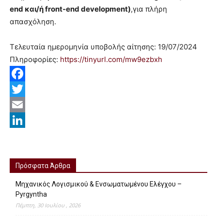
end και/ή front-end development)
,
για πλήρη
απασχόληση.
Τελευταία ημερομηνία υποβολής αίτησης: 19/07/2024
Πληροφορίες:
https://tinyurl.
com/mw9ezbxh
Facebook
Twitter
Email
LinkedIn
Πρόσφατα Άρθρα
Μηχανικός Λογισμικού & Ενσωματωμένου Ελέγχου –
Pyrgyntha
Πέμπτη, 30 Ιουλίου , 2026