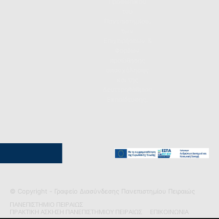
Προσωπικού
του
Πανεπιστημίου,
των
Επιχειρήσεων &
Φορέων
προώθησης
απασχόλησης
και της
Δευτεροβάθμιας
Εκπαίδευσης.
© Copyright - Γραφείο Διασύνδεσης Πανεπιστημίου Πειραιώς
ΠΑΝΕΠΙΣΤΗΜΙΟ ΠΕΙΡΑΙΩΣ
ΠΡΑΚΤΙΚΗ ΑΣΚΗΣΗ ΠΑΝΕΠΙΣΤΗΜΙΟΥ ΠΕΙΡΑΙΩΣ
ΕΠΙΚΟΙΝΩΝΙΑ