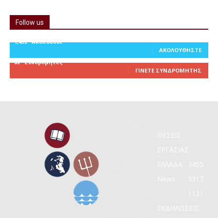
Follow us
1,452
Ακόλουθοι
ΑΚΟΛΟΥΘΉΣΤΕ
82
Συνδρομητές
ΓΊΝΕΤΕ ΣΥΝΔΡΟΜΗΤΉΣ
Βασική επιδίωξη
ΘΕΣΕΙΣ
του Γραφείου
Διασύνδεσης
ΕΡΓΑΣΙΑΣ
του
ΕΛΛΑΔΑ
3455
Πανεπιστημίου
Πειραιώς είναι η
News
3317
πολύπλευρη
1131
υποστήριξη των
φοιτητών/
ΕΚΔΗΛΩΣΕΙΣ
αποφοίτων για