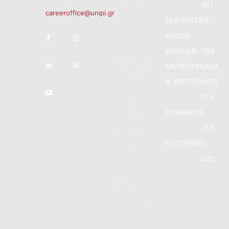
951
Contact us:
την ομαλή
careeroffice@unipi.gr
ένταξή τους
ΕΚΔΗΛΩΣΕΙΣ
στην αγορά
ΑΛΛΩΝ
εργασίας και για
την ανάπτυξη
ΦΟΡΕΩΝ
784
επιτυχημένης
ΜΕΤΑΠΤΥΧΙΑΚΑ
σταδιοδρομίας.
Το Γραφείο
& ΥΠΟΤΡΟΦΙΕΣ
Διασύνδεσης
314
προωθεί την
ανάπτυξη
ΣΕΜΙΝΑΡΙΑ
δυναμικών
259
συνεργασιών
και την
ΕΞΩΤΕΡΙΚΟ
εξυπηρέτηση
225
τεσσάρων
πόλων: των
Φοιτητών &
Αποφοίτων του
Πανεπιστημίου,
του Διδακτικού
& Ερευνητικού