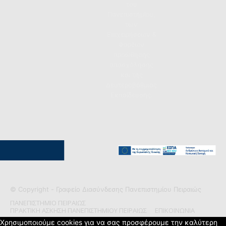
του
Πανεπιστημίου,
των
Επιχειρήσεων &
Φορέων
προώθησης
απασχόλησης
και της
Δευτεροβάθμιας
Εκπαίδευσης.
© Copyright - Γραφείο Διασύνδεσης Πανεπιστημίου Πειραιώς
ΠΑΝΕΠΙΣΤΗΜΙΟ ΠΕΙΡΑΙΩΣ
ΠΡΑΚΤΙΚΗ ΑΣΚΗΣΗ ΠΑΝΕΠΙΣΤΗΜΙΟΥ ΠΕΙΡΑΙΩΣ
ΕΠΙΚΟΙΝΩΝΙΑ
Χρησιμοποιούμε cookies για να σας προσφέρουμε την καλύτερη