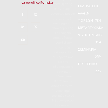
careeroffice@unipi.gr
ένταξή τους
ΕΚΔΗΛΩΣΕΙΣ
στην αγορά
ΑΛΛΩΝ
εργασίας και για
την ανάπτυξη
ΦΟΡΕΩΝ
784
επιτυχημένης
ΜΕΤΑΠΤΥΧΙΑΚΑ
σταδιοδρομίας.
Το Γραφείο
& ΥΠΟΤΡΟΦΙΕΣ
Διασύνδεσης
314
προωθεί την
ανάπτυξη
ΣΕΜΙΝΑΡΙΑ
δυναμικών
259
συνεργασιών
και την
ΕΞΩΤΕΡΙΚΟ
εξυπηρέτηση
225
τεσσάρων
πόλων: των
Φοιτητών &
Αποφοίτων του
Πανεπιστημίου,
του Διδακτικού
& Ερευνητικού
Προσωπικού