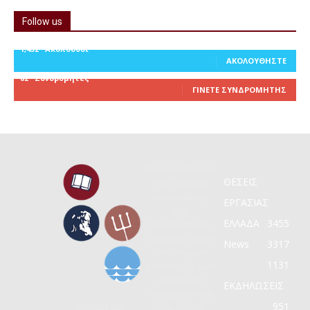
Follow us
1,452
Ακόλουθοι
ΑΚΟΛΟΥΘΉΣΤΕ
82
Συνδρομητές
ΓΊΝΕΤΕ ΣΥΝΔΡΟΜΗΤΉΣ
Βασική επιδίωξη
ΘΕΣΕΙΣ
του Γραφείου
Διασύνδεσης
ΕΡΓΑΣΙΑΣ
του
ΕΛΛΑΔΑ
3455
Πανεπιστημίου
Πειραιώς είναι η
News
3317
πολύπλευρη
1131
υποστήριξη των
φοιτητών/
ΕΚΔΗΛΩΣΕΙΣ
αποφοίτων για
951
Contact us:
την ομαλή