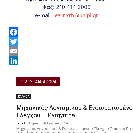
Φαξ: 210 414 2006
e-mail:
learnxrh@unipi.gr
F
a
T
c
w
E
e
i
m
L
b
t
a
i
ΤΕΛΕΥΤΑΙΑ ΑΡΘΡΑ
o
t
i
n
ΕΛΛΑΔΑ
o
e
l
k
Μηχανικός Λογισμικού & Ενσωματωμένο
k
r
e
Ελέγχου – Pyrgyntha
d
cmak
-
Πέμπτη, 30 Ιουλίου , 2026
I
Μηχανικός Λογισμικού & Ενσωματωμένου Ελέγχου Εταιρεία Ετα
τεχνολογίας με έδρα την περιοχή της Αθήνας, που