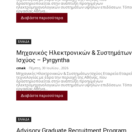
n
δραστηριοποιείται στην ανάπτυξη προηγμένων
ηλεκτρομηχανολογικών συστημάτων υψηλών επιδόσεων. Τόπο
εργασίας Αθήνα...
Διαβάστε περισσότερα
ΕΛΛΑΔΑ
Μηχανικός Ηλεκτρονικών & Συστημάτων
Ισχύος – Pyrgyntha
cmak
-
Πέμπτη, 30 Ιουλίου , 2026
Μηχανικός Ηλεκτρονικών & Συστημάτων Ισχύος Εταιρεία Εταιρε
τεχνολογίας με έδρα την περιοχή της Αθήνας, που
δραστηριοποιείται στην ανάπτυξη προηγμένων
ηλεκτρομηχανολογικών συστημάτων υψηλών επιδόσεων. Τόπο
εργασίας Αθήνα...
Διαβάστε περισσότερα
ΕΛΛΑΔΑ
Advisory Graduate Recruitment Program