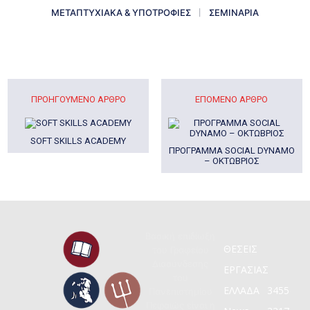
ΜΕΤΑΠΤΥΧΙΑΚΑ & ΥΠΟΤΡΟΦΙΕΣ
ΣΕΜΙΝΑΡΙΑ
ΠΡΟΗΓΟΎΜΕΝΟ ΆΡΘΡΟ
ΕΠΌΜΕΝΟ ΆΡΘΡΟ
SOFT SKILLS ACADEMY
ΠΡOΓΡΑΜΜΑ SOCIAL DYNAMO
– ΟΚΤΩΒΡΙΟΣ
Βασική επιδίωξη
ΘΕΣΕΙΣ
του Γραφείου
Διασύνδεσης
ΕΡΓΑΣΙΑΣ
του
ΕΛΛΑΔΑ
3455
Πανεπιστημίου
Πειραιώς είναι η