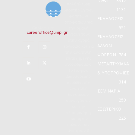
News
3317
πολύπλευρη
1131
υποστήριξη των
φοιτητών/
ΕΚΔΗΛΩΣΕΙΣ
αποφοίτων για
951
Contact us:
την ομαλή
careeroffice@unipi.gr
ένταξή τους
ΕΚΔΗΛΩΣΕΙΣ
στην αγορά
ΑΛΛΩΝ
εργασίας και για
την ανάπτυξη
ΦΟΡΕΩΝ
784
επιτυχημένης
ΜΕΤΑΠΤΥΧΙΑΚΑ
σταδιοδρομίας.
Το Γραφείο
& ΥΠΟΤΡΟΦΙΕΣ
Διασύνδεσης
314
προωθεί την
ανάπτυξη
ΣΕΜΙΝΑΡΙΑ
δυναμικών
259
συνεργασιών
και την
ΕΞΩΤΕΡΙΚΟ
εξυπηρέτηση
225
τεσσάρων
πόλων: των
Φοιτητών &