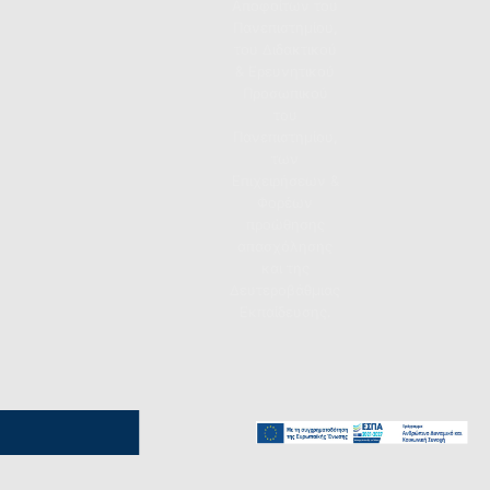
Αποφοίτων του
Πανεπιστημίου,
του Διδακτικού
& Ερευνητικού
Προσωπικού
του
Πανεπιστημίου,
των
Επιχειρήσεων &
Φορέων
προώθησης
απασχόλησης
και της
Δευτεροβάθμιας
Εκπαίδευσης.